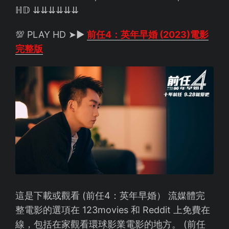
ℍ𝔻 ⇊⇊⇊⇊⇊⇊
💯 PLAY HD ➤►
前任4：英年早婚 (2023)電影
完整版
這是下載或觀看 (前任4：英年早婚） 流媒體完
整電影的選項在 123movies 和 Reddit 上免費在
線，包括在家觀看環球影業電影的地方。 (前任