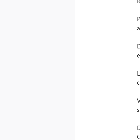
R
P
a
D
e
L
c
V
s
D
G