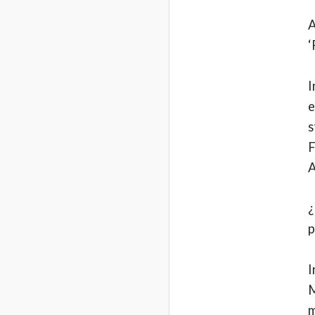
A
‘
I
e
s
F
A
¿
p
I
M
m