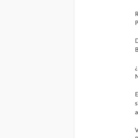
R
P
D
B
¿
N
E
s
a
V