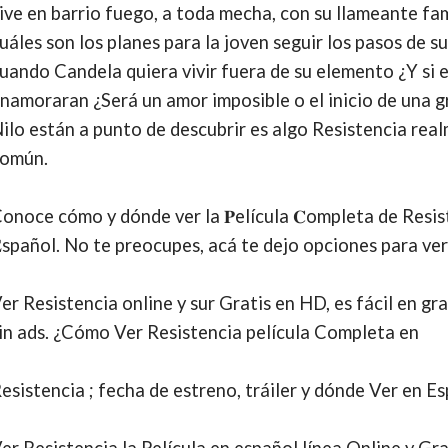
ive en barrio fuego, a toda mecha, con su llameante fam
uáles son los planes para la joven seguir los pasos de s
uando Candela quiera vivir fuera de su elemento ¿Y si e
namoraran ¿Será un amor imposible o el inicio de una 
ilo están a punto de descubrir es algo Resistencia re
omún.
onoce cómo y dónde ver la 𝐏elícula 𝐂ompleta de Resis
spañol. No te preocupes, acá te dejo opciones para ver
er Resistencia online y sur Gratis en HD, es fácil en gra
in ads. ¿Cómo Ver Resistencia película Completa en
esistencia ; fecha de estreno, tráiler y dónde Ver en 
er Resistencia la Película en español línea Online y Gra