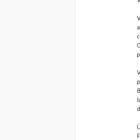
V
a
c
G
p
V
p
B
l
d
Ú
F