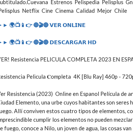
ubtitulado.Cuevana Estrenos Pelispedia Pelisplus Gnu
elisplus Netflix Cine Cinema Calidad Mejor Chile
 ► 🌍📺📱👉 🔴🎬🔴 𝗩𝗘𝗥 𝗢𝗡𝗟𝗜𝗡𝗘
 ► 🌍📺📱👉 🔴🎬🔴 𝗗𝗘𝗦𝗖𝗔𝗥𝗚𝗔𝗥 𝗛𝗗
VER! Resistencia PELICULA COMPLETA 2023 EN ES
esistencia Pelicula 𝐂ompleta 4K [Blu Ray] 460p - 720
er Resistencia (2023) Online en Espanol Película de a
iudad Elemento, una urbe cuyos habitantes son seres he
uego. Allí conviven estos cuatro tipos de elementos, co
mprescindible cumplir los elementos no pueden mezcla
e fuego, conoce a Nilo, un joven de agua, las cosas van 