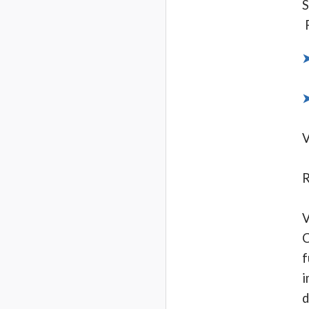
S
P
➤
➤
R
V
C
f
i
d