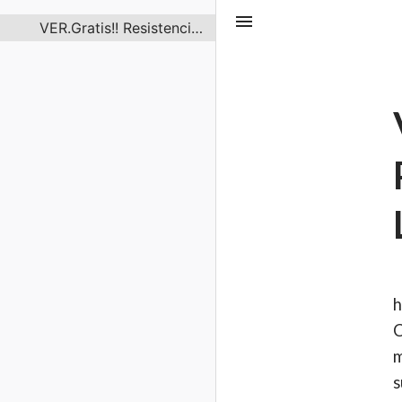
VER.Gratis!! Resistencia (2023) Pelicula Completa Online en Espanol Latino
h
C
m
s