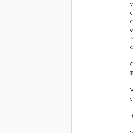
v
c
c
e
N
c
C

V
s
R
V